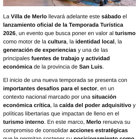
La
Villa de Merlo
llevará adelante este
sábado
el
lanzamiento oficial de la Temporada Turística
2026
, un evento que busca poner en valor al
turismo
como motor de la
cultura
, la
identidad local
, la
generación de experiencias
y una de las
principales
fuentes de trabajo y actividad
económica
de la provincia de
San Luis
.
El inicio de una nueva temporada se presenta con
importantes desafíos para el sector
, en un
contexto nacional marcado por una
situación
económica crítica
, la
caída del poder adquisitivo
y
políticas libertarias que impactan de lleno en el
turismo interno
. En este marco,
Merlo
renueva su
compromiso de consolidar
acciones estratégicas
que le permitan sostener su
posicionamiento como