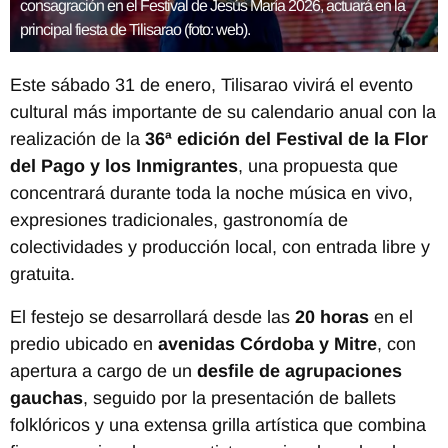
consagración en el Festival de Jesús María 2026, actuará en la
principal fiesta de Tilisarao (foto: web).
Este sábado 31 de enero, Tilisarao vivirá el evento
cultural más importante de su calendario anual con la
realización de la
36ª edición del Festival de la Flor
del Pago y los Inmigrantes
, una propuesta que
concentrará durante toda la noche música en vivo,
expresiones tradicionales, gastronomía de
colectividades y producción local, con entrada libre y
gratuita.
El festejo se desarrollará desde las
20 horas
en el
predio ubicado en
avenidas Córdoba y Mitre
, con
apertura a cargo de un
desfile de agrupaciones
gauchas
, seguido por la presentación de ballets
folklóricos y una extensa grilla artística que combina