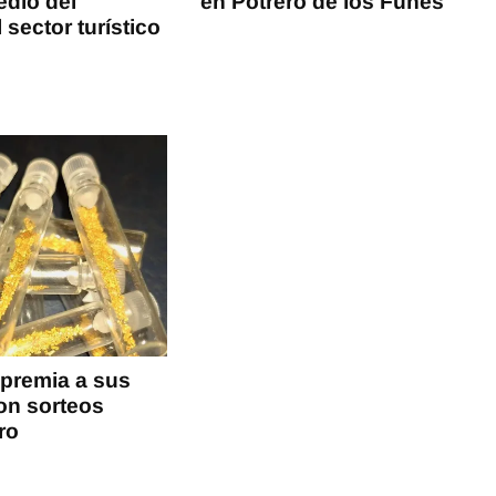
edio del
en Potrero de los Funes
 sector turístico
 premia a sus
con sorteos
ro