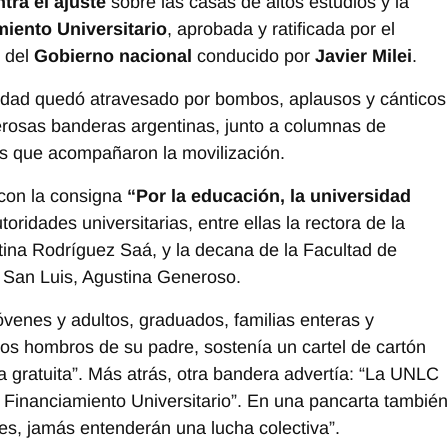
tra el ajuste
sobre las casas de altos estudios y la
iento Universitario
, aprobada y ratificada por el
e del
Gobierno nacional
conducido por
Javier Milei
.
iudad quedó atravesado por bombos, aplausos y cánticos
erosas banderas argentinas, junto a columnas de
les que acompañaron la movilización.
 con la consigna
“Por la educación, la universidad
oridades universitarias, entre ellas la rectora de la
na Rodríguez Saá, y la decana de la Facultad de
 San Luis, Agustina Generoso.
venes y adultos, graduados, familias enteras y
 los hombros de su padre, sostenía un cartel de cartón
a gratuita”. Más atrás, otra bandera advertía: “La UNLC
 Financiamiento Universitario”. En una pancarta también
les, jamás entenderán una lucha colectiva”.