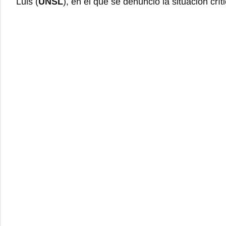
Luis (
UNSL
), en el que se denunció la situación crít