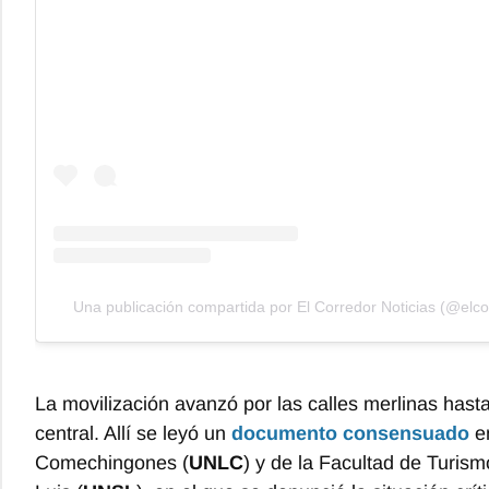
Una publicación compartida por El Corredor Noticias (@elco
La movilización avanzó por las calles merlinas hast
central. Allí se leyó un
documento consensuado
en
Comechingones (
UNLC
) y de la Facultad de Turis