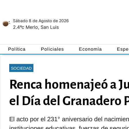
Sábado 8
de
Agosto
de 2026
2.4ºc
Merlo, San Luis
Política
Policiales
Economía
Espe
SOCIEDAD
Renca homenajeó a Ju
el Día del Granadero
El acto por el 231° aniversario del nacimien
instituciones educativas, fuerzas de segur