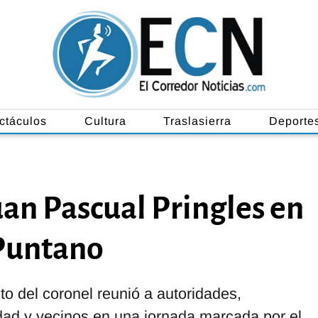
ctáculos
Cultura
Traslasierra
Deporte
an Pascual Pringles en
 Puntano
to del coronel reunió a autoridades,
idad y vecinos en una jornada marcada por el