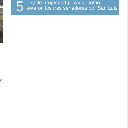
5
Ley de propiedad privada: cómo
votaron los tres senadores por San Luis
s