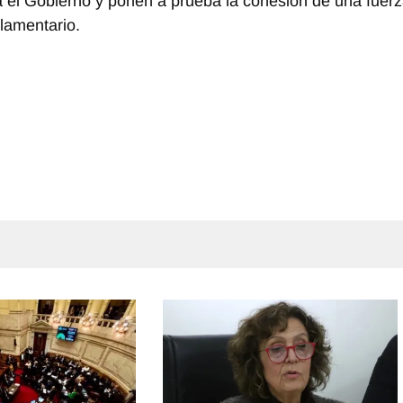
a el Gobierno y ponen a prueba la cohesión de una fuer
lamentario.