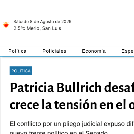
Sábado 8
de
Agosto
de 2026
2.5ºc
Merlo, San Luis
Política
Policiales
Economía
Espe
POLÍTICA
Patricia Bullrich desa
crece la tensión en el 
El conflicto por un pliego judicial expuso di
nuevo frente político en el Senado.