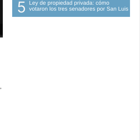
5
Ley de propiedad privada: cómo
votaron los tres senadores por San Luis
,