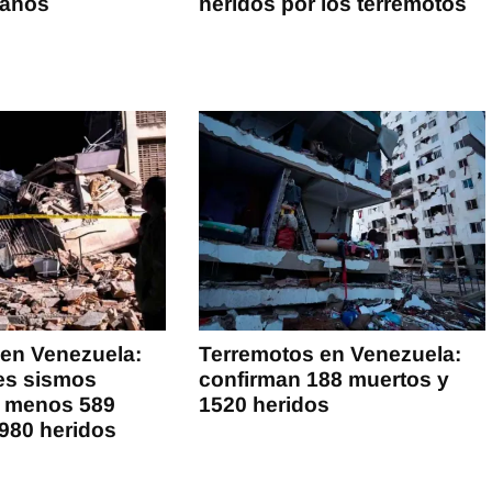
daños
heridos por los terremotos
en Venezuela:
Terremotos en Venezuela:
es sismos
confirman 188 muertos y
l menos 589
1520 heridos
980 heridos