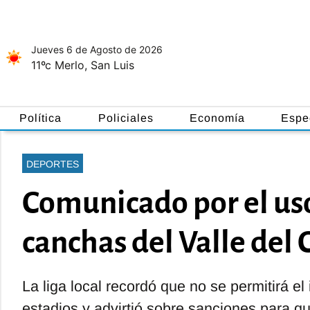
Jueves 6
de
Agosto
de 2026
11ºc
Merlo, San Luis
Política
Policiales
Economía
Espe
DEPORTES
Comunicado por el uso
canchas del Valle del 
La liga local recordó que no se permitirá e
estadios y advirtió sobre sanciones para q