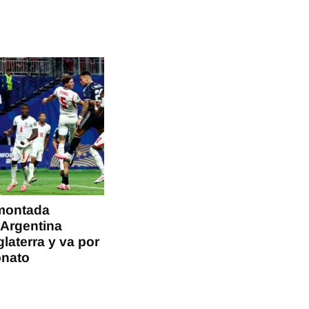
montada
 Argentina
glaterra y va por
onato