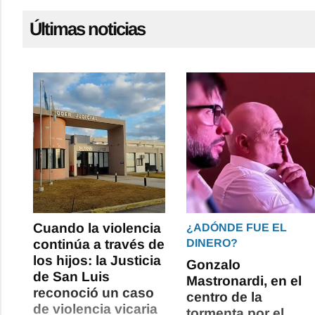
Últimas noticias
Cuando la violencia
¿ADÓNDE FUE EL
continúa a través de
DINERO?
los hijos: la Justicia
Gonzalo
de San Luis
Mastronardi, en el
reconoció un caso
centro de la
de violencia vicaria
tormenta por el