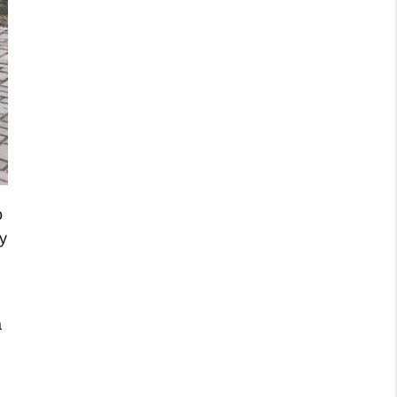
o
 y
a