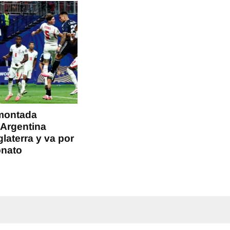
montada
 Argentina
glaterra y va por
onato