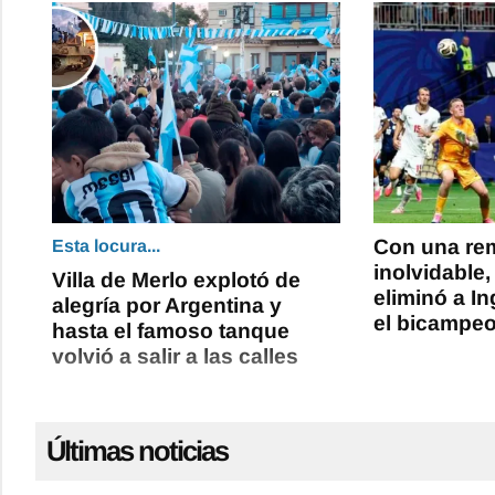
Con una re
Esta locura...
inolvidable,
Villa de Merlo explotó de
eliminó a In
alegría por Argentina y
el bicampe
hasta el famoso tanque
volvió a salir a las calles
Últimas noticias