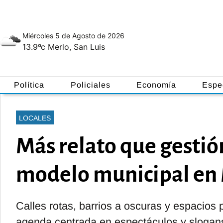
Miércoles 5
de
Agosto
de 2026
13.9ºc
Merlo, San Luis
Política
Policiales
Economía
Espe
LOCALES
Más relato que gestión:
modelo municipal en
Calles rotas, barrios a oscuras y espacios
agenda centrada en espectáculos y slogans 