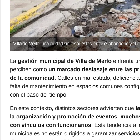
Villa de Merlo: una ciudad sin respuestas, entre el abandono y el e
La
gestión municipal de Villa de Merlo
enfrenta 
perciben como
un marcado desfasaje entre las pr
de la comunidad.
Calles en mal estado, deficiencia
falta de mantenimiento en espacios comunes configu
con el paso del tiempo.
En este contexto, distintos sectores advierten que
l
la organización y promoción de eventos, muchos
con vínculos con funcionarios.
Esta tendencia ali
municipales no están dirigidos a garantizar servicio