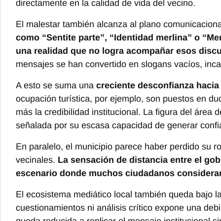
directamente en la calidad de vida del vecino.
El malestar también alcanza al plano comunicacion
como “Sentite parte”, “Identidad merlina” o “Mer
una realidad que no logra acompañar esos disc
mensajes se han convertido en slogans vacíos, incap
A esto se suma una
creciente desconfianza hacia 
ocupación turística, por ejemplo, son puestos en dud
más la credibilidad institucional. La figura del área
señalada por su escasa capacidad de generar confi
En paralelo, el municipio parece haber perdido su
vecinales.
La sensación de distancia entre el gob
escenario donde muchos ciudadanos consideran
El ecosistema mediático local también queda bajo la 
cuestionamientos ni análisis crítico expone una deb
queda reducida a replicar el mensaje institucional s