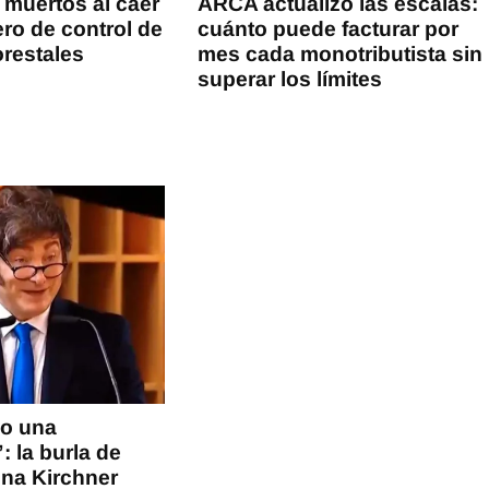
 muertos al caer
ARCA actualizó las escalas:
ero de control de
cuánto puede facturar por
orestales
mes cada monotributista sin
superar los límites
mo una
 la burla de
tina Kirchner