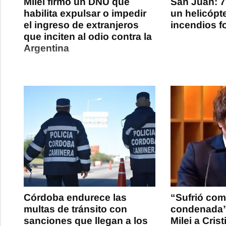
Milei firmó un DNU que
San Juan: 7
habilita expulsar o impedir
un helicópt
el ingreso de extranjeros
incendios f
que inciten al odio contra la
Argentina
Córdoba endurece las
“Sufrió co
multas de tránsito con
condenada”:
sanciones que llegan a los
Milei a Cris