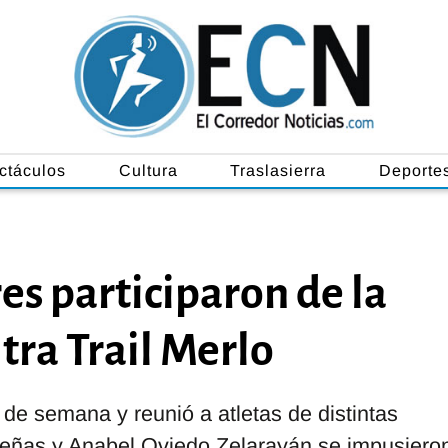
ctáculos
Cultura
Traslasierra
Deporte
es participaron de la
ltra Trail Merlo
 de semana y reunió a atletas de distintas
Peñas y Anabel Oviedo Zelarayán se impusiero