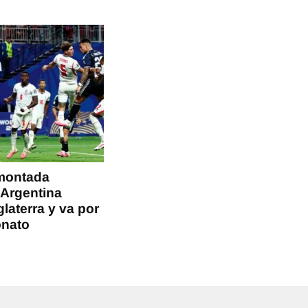
montada
 Argentina
glaterra y va por
onato