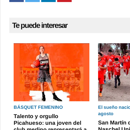
Te puede interesar
BÁSQUET FEMENINO
El sueño naci
agosto
Talento y orgullo
San Martín 
Picahueso: una joven del
Naschel Un
club merlino representará a