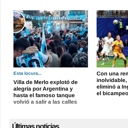
Con una re
Esta locura...
inolvidable,
Villa de Merlo explotó de
eliminó a In
alegría por Argentina y
el bicampe
hasta el famoso tanque
volvió a salir a las calles
Últimas noticias