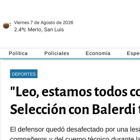
Viernes 7
de
Agosto
de 2026
2.4ºc
Merlo, San Luis
Política
Policiales
Economía
Espe
DEPORTES
"Leo, estamos todos co
Selección con Balerdi 
El defensor quedó desafectado por una lesi
compañeros y del cuerpo técnico durante la 