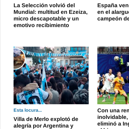
La Selección volvió del
España venc
Mundial: multitud en Ezeiza,
en el alarg
micro descapotable y un
campeón de
emotivo recibimiento
Con una re
Esta locura...
inolvidable,
Villa de Merlo explotó de
eliminó a In
alegría por Argentina y