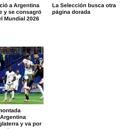
ió a Argentina
La Selección busca otra
ue y se consagró
página dorada
l Mundial 2026
montada
 Argentina
glaterra y va por