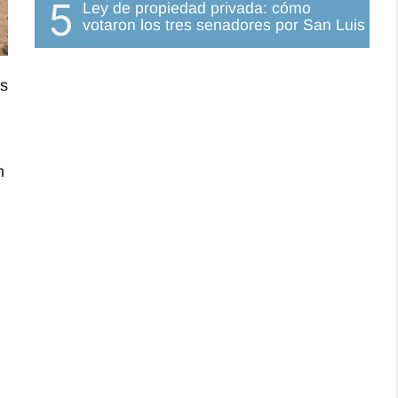
5
Ley de propiedad privada: cómo
votaron los tres senadores por San Luis
os
n