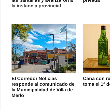
las pantallas y avanzaron a
privada
la instancia provincial
El Corredor Noticias
Caña con ru
responde al comunicado de
toma el 1º 
la Municipalidad de Villa de
Merlo